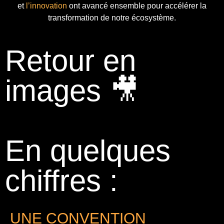
et
l’innovation
ont avancé ensemble pour accélérer la
transformation de notre écosystème.
Retour en
images 🎥
En quelques
chiffres :
UNE CONVENTION