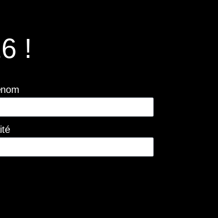
6 !
énom
ité