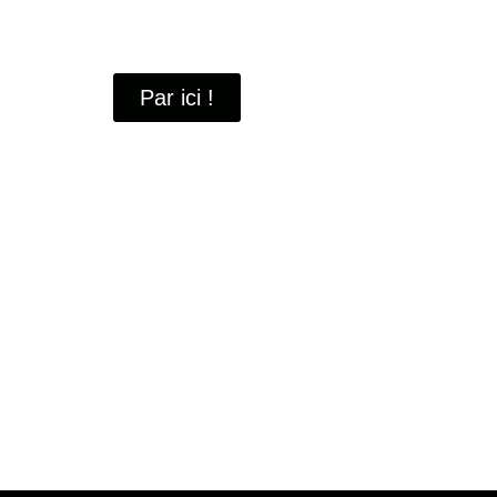
À travers ces portraits, découvrez des hommes 
industrielle
de Saint-Quentin-en-Yvelines.
Par ici !