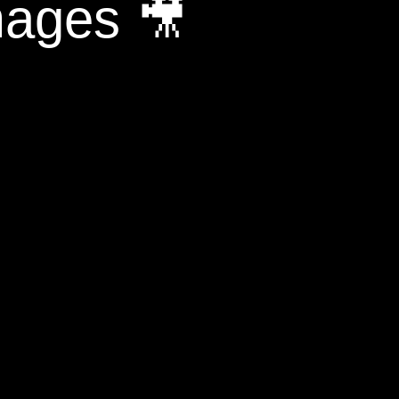
mages 🎥