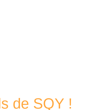
 portraits
els de SQY !