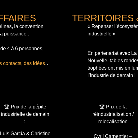
FFAIRES
TERRITOIRES 
lines, la convention
« Repenser l’écosystè
sa puissance :
industrielle »
 de 4 à 6 personnes,
En partenariat avec L
Nouvelle, tables ronde
s contacts, des idées
…
trophées ont mis en lum
l’industrie de demain !
🏆 Prix de la pépite
🏆 Prix de la
industrielle de demain
réindustrialisation /
:
relocalisation
Luis Garcia & Christine
Cyril Carpentier –