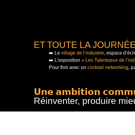
ET TOUTE LA JOURNÉ
➡️ Le
village de l’industrie
, espace d’éch
➡️ L’exposition
« Les Talentueux de l’ind
Pour finir
avec un
cocktail networking
, p
𝗨𝗻𝗲 𝗮𝗺𝗯𝗶𝘁𝗶𝗼𝗻 𝗰𝗼𝗺𝗺
Réinventer, produire mie