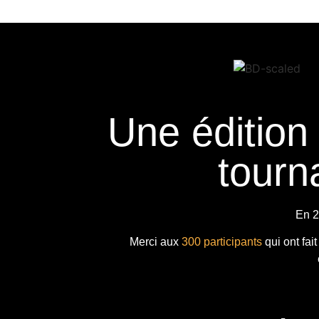
Une édition
tourna
En 2
Merci aux
300 participants
qui ont fai