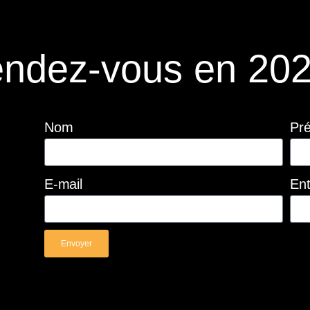
ndez-vous en 202
Nom
Pr
E-mail
Ent
Envoyer