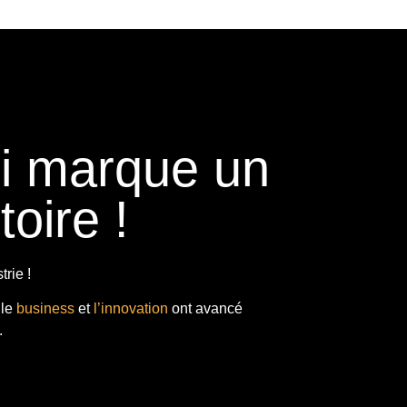
ui marque un
toire !
rie !
 le
business
et
l’innovation
ont avancé
.