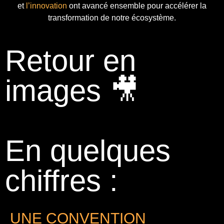
et
l’innovation
ont avancé ensemble pour accélérer la
transformation de notre écosystème.
Retour en
images 🎥
En quelques
chiffres :
UNE CONVENTION