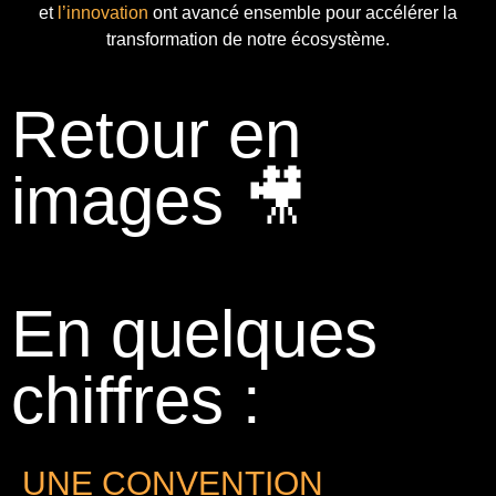
et
l’innovation
ont avancé ensemble pour accélérer la
transformation de notre écosystème.
Retour en
images 🎥
En quelques
chiffres :
UNE CONVENTION