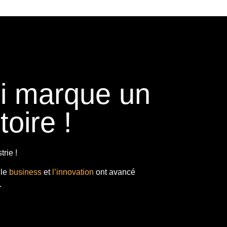
ui marque un
toire !
rie !
 le
business
et
l’innovation
ont avancé
.