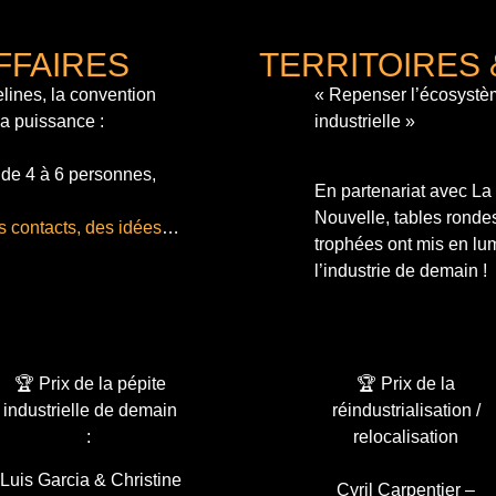
FFAIRES
TERRITOIRES 
lines, la convention
« Repenser l’écosystè
sa puissance :
industrielle »
 de 4 à 6 personnes,
En partenariat avec L
Nouvelle, tables ronde
s contacts, des idées
…
trophées ont mis en lum
l’industrie de demain !
🏆 Prix de la pépite
🏆 Prix de la
industrielle de demain
réindustrialisation /
:
relocalisation
Luis Garcia & Christine
Cyril Carpentier –