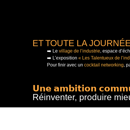
ET TOUTE LA JOURNÉ
➡️ Le
village de l’industrie
, espace d’éch
➡️ L’exposition
« Les Talentueux de l’ind
Pour finir
avec un
cocktail networking
, p
𝗨𝗻𝗲 𝗮𝗺𝗯𝗶𝘁𝗶𝗼𝗻 𝗰𝗼𝗺𝗺
Réinventer, produire mie