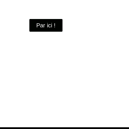
À travers ces portraits, découvrez des hommes 
industrielle
de Saint-Quentin-en-Yvelines.
Par ici !