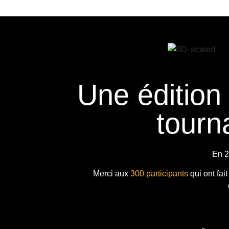
Une édition
tourna
En 2
Merci aux
300 participants
qui ont fai