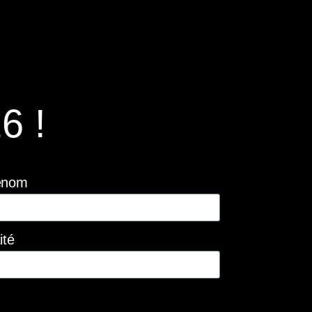
6 !
énom
ité