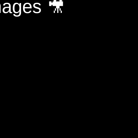
mages 🎥