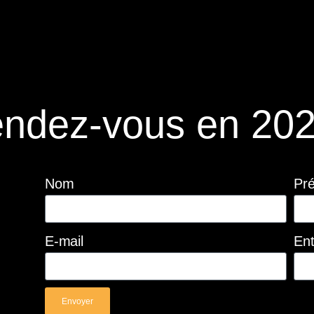
ndez-vous en 202
Nom
Pr
E-mail
Ent
Envoyer