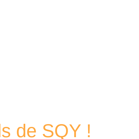
 portraits
els de SQY !