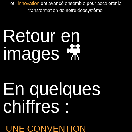
et
l’innovation
ont avancé ensemble pour accélérer la
transformation de notre écosystème.
Retour en
images 🎥
En quelques
chiffres :
UNE CONVENTION