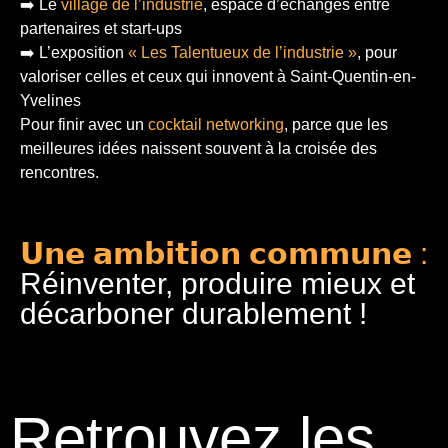
➡️ Le
village de l’industrie
, espace d’échanges entre
partenaires et start-ups
➡️ L’exposition
« Les Talentueux de l’industrie »
, pour
valoriser celles et ceux qui innovent à Saint-Quentin-en-
Yvelines
Pour finir
avec un
cocktail networking
, parce que les
meilleures idées naissent souvent à la croisée des
rencontres.
𝗨𝗻𝗲 𝗮𝗺𝗯𝗶𝘁𝗶𝗼𝗻 𝗰𝗼𝗺𝗺𝘂𝗻𝗲 :
Réinventer, produire mieux et
décarboner durablement !
Retrouvez les