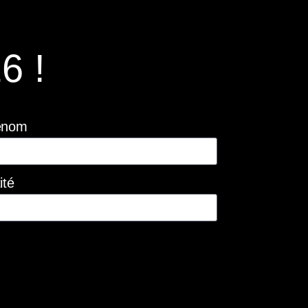
6 !
énom
ité