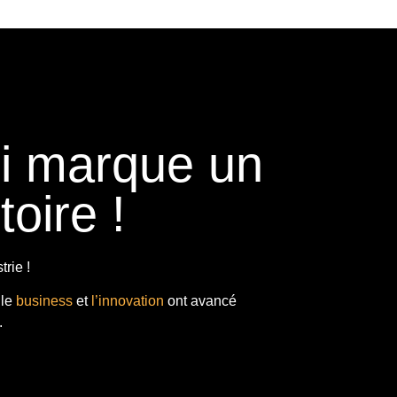
ui marque un
toire !
rie !
 le
business
et
l’innovation
ont avancé
.