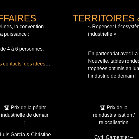
FFAIRES
TERRITOIRES 
lines, la convention
« Repenser l’écosystè
sa puissance :
industrielle »
 de 4 à 6 personnes,
En partenariat avec L
Nouvelle, tables ronde
s contacts, des idées
…
trophées ont mis en lum
l’industrie de demain !
🏆 Prix de la pépite
🏆 Prix de la
industrielle de demain
réindustrialisation /
:
relocalisation
Luis Garcia & Christine
Cyril Carpentier –