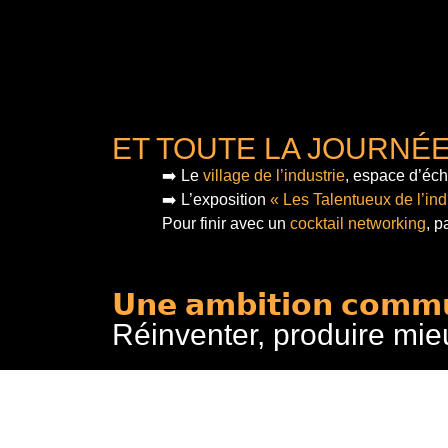
ET TOUTE LA JOURNÉ
➡️ Le
village de l’industrie
, espace d’éch
➡️ L’exposition
« Les Talentueux de l’ind
Pour finir
avec un
cocktail networking
, p
𝗨𝗻𝗲 𝗮𝗺𝗯𝗶𝘁𝗶𝗼𝗻 𝗰𝗼𝗺𝗺
Réinventer, produire mie