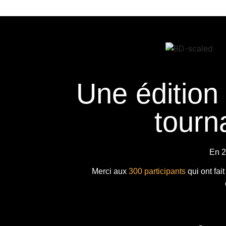
Une édition
tourna
En 2
Merci aux
300 participants
qui ont fai