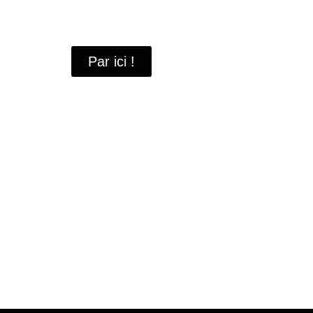
À travers ces portraits, découvrez des hommes 
industrielle
de Saint-Quentin-en-Yvelines.
Par ici !