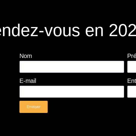
ndez-vous en 202
Nom
Pr
E-mail
Ent
Envoyer