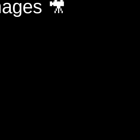
mages 🎥