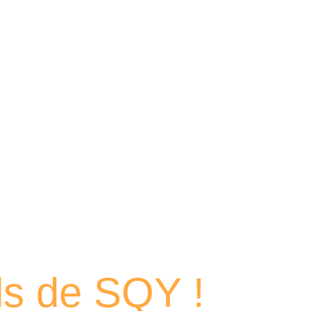
 portraits
els de SQY !