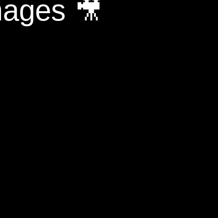
mages 🎥