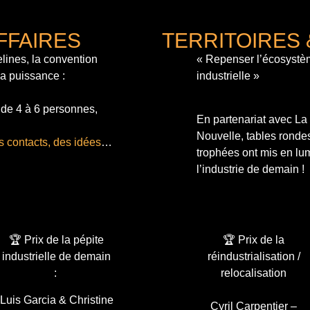
FFAIRES
TERRITOIRES 
lines, la convention
« Repenser l’écosystè
sa puissance :
industrielle »
 de 4 à 6 personnes,
En partenariat avec L
Nouvelle, tables ronde
s contacts, des idées
…
trophées ont mis en lum
l’industrie de demain !
🏆 Prix de la pépite
🏆 Prix de la
industrielle de demain
réindustrialisation /
:
relocalisation
Luis Garcia & Christine
Cyril Carpentier –