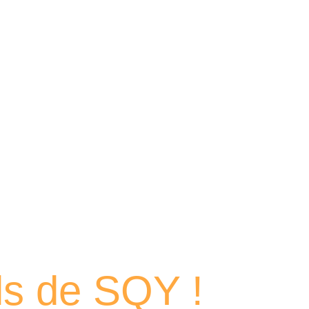
 portraits
els de SQY !