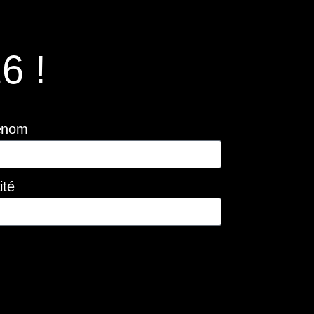
6 !
énom
ité