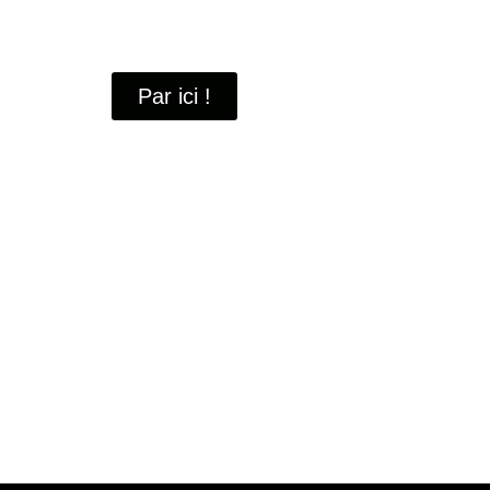
À travers ces portraits, découvrez des hommes 
industrielle
de Saint-Quentin-en-Yvelines.
Par ici !