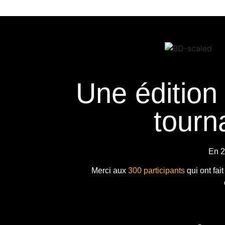
Une édition
tourna
En 2
Merci aux
300 participants
qui ont fai