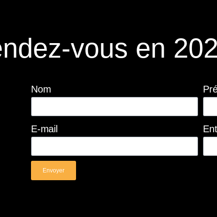
ndez-vous en 202
Nom
Pr
E-mail
Ent
Envoyer