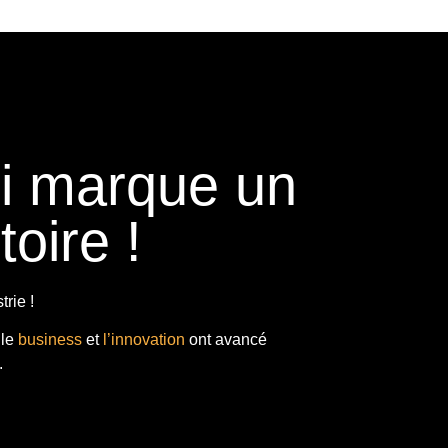
ui marque un
toire !
rie !
 le
business
et
l’innovation
ont avancé
.