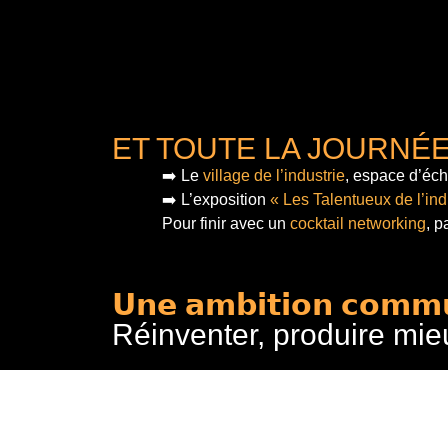
ET TOUTE LA JOURNÉ
➡️ Le
village de l’industrie
, espace d’éch
➡️ L’exposition
« Les Talentueux de l’ind
Pour finir
avec un
cocktail networking
, p
𝗨𝗻𝗲 𝗮𝗺𝗯𝗶𝘁𝗶𝗼𝗻 𝗰𝗼𝗺𝗺
Réinventer, produire mie