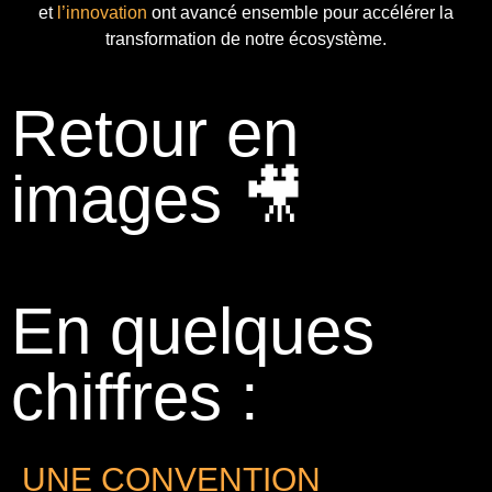
et
l’innovation
ont avancé ensemble pour accélérer la
transformation de notre écosystème.
Retour en
images 🎥
En quelques
chiffres :
UNE CONVENTION