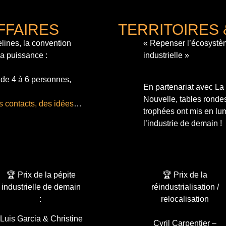
FFAIRES
TERRITOIRES 
lines, la convention
« Repenser l’écosystè
sa puissance :
industrielle »
 de 4 à 6 personnes,
En partenariat avec L
Nouvelle, tables ronde
s contacts, des idées
…
trophées ont mis en lum
l’industrie de demain !
🏆 Prix de la pépite
🏆 Prix de la
industrielle de demain
réindustrialisation /
:
relocalisation
Luis Garcia & Christine
Cyril Carpentier –