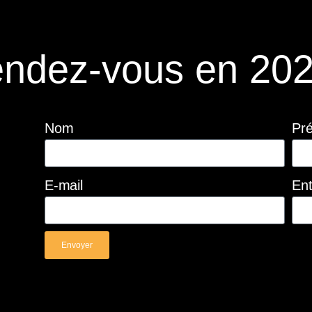
ndez-vous en 202
Nom
Pr
E-mail
Ent
Envoyer