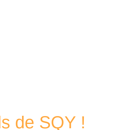
 portraits
els de SQY !