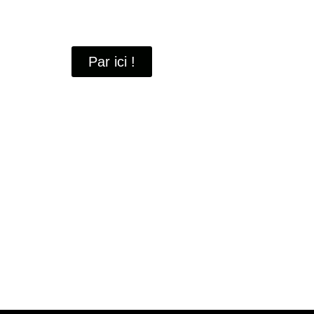
À travers ces portraits, découvrez des hommes 
industrielle
de Saint-Quentin-en-Yvelines.
Par ici !