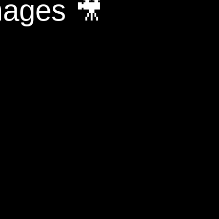
mages 🎥