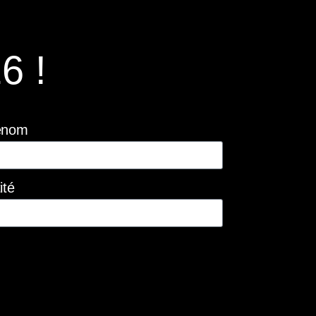
6 !
énom
ité