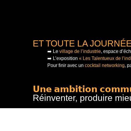
ET TOUTE LA JOURNÉ
➡️ Le
village de l’industrie
, espace d’éch
➡️ L’exposition
« Les Talentueux de l’ind
Pour finir
avec un
cocktail networking
, p
𝗨𝗻𝗲 𝗮𝗺𝗯𝗶𝘁𝗶𝗼𝗻 𝗰𝗼𝗺𝗺
Réinventer, produire mie