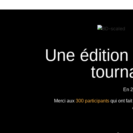
Une édition
tourna
En 2
Merci aux
300 participants
qui ont fai