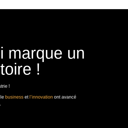
ui marque un
toire !
rie !
 le
business
et
l’innovation
ont avancé
.