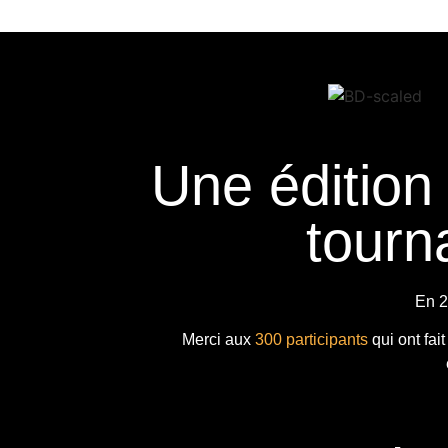
Une édition
tourna
En 2
Merci aux
300 participants
qui ont fai