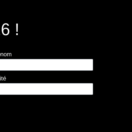
6 !
énom
ité