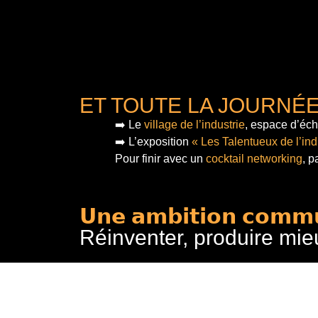
ET TOUTE LA JOURNÉ
➡️ Le
village de l’industrie
, espace d’éch
➡️ L’exposition
« Les Talentueux de l’ind
Pour finir
avec un
cocktail networking
, p
𝗨𝗻𝗲 𝗮𝗺𝗯𝗶𝘁𝗶𝗼𝗻 𝗰𝗼𝗺𝗺
Réinventer, produire mie