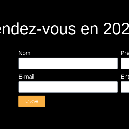
ndez-vous en 202
Nom
Pr
E-mail
Ent
Envoyer