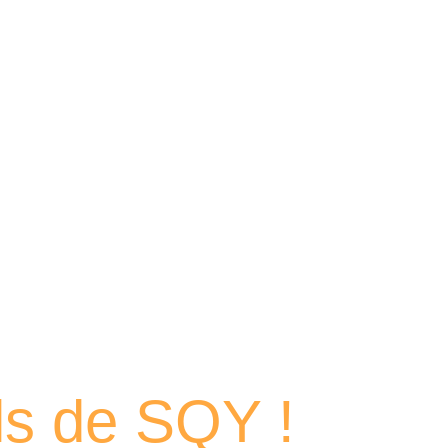
 portraits
els de SQY !