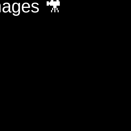
mages 🎥