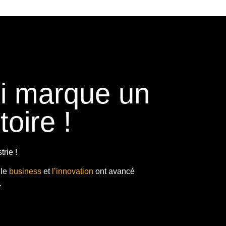
ui marque un
toire !
rie !
 le
business
et
l’innovation
ont avancé
.