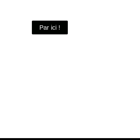
À travers ces portraits, découvrez des hommes 
industrielle
de Saint-Quentin-en-Yvelines.
Par ici !