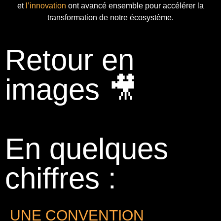
et
l’innovation
ont avancé ensemble pour accélérer la
transformation de notre écosystème.
Retour en
images 🎥
En quelques
chiffres :
UNE CONVENTION