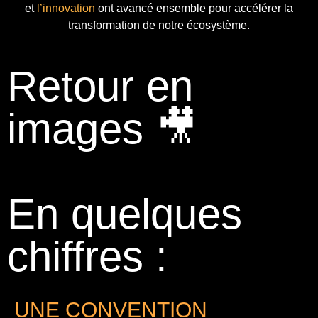
et
l’innovation
ont avancé ensemble pour accélérer la
transformation de notre écosystème.
Retour en
images 🎥
En quelques
chiffres :
UNE CONVENTION