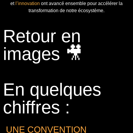
et
l’innovation
ont avancé ensemble pour accélérer la
transformation de notre écosystème.
Retour en
images 🎥
En quelques
chiffres :
UNE CONVENTION