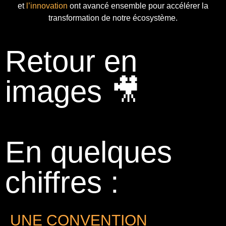
et
l’innovation
ont avancé ensemble pour accélérer la
transformation de notre écosystème.
Retour en
images 🎥
En quelques
chiffres :
UNE CONVENTION