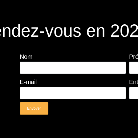
ndez-vous en 202
Nom
Pr
E-mail
Ent
Envoyer