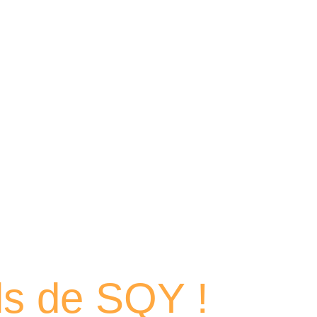
 portraits
els de SQY !