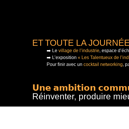
ET TOUTE LA JOURNÉ
➡️ Le
village de l’industrie
, espace d’éch
➡️ L’exposition
« Les Talentueux de l’ind
Pour finir
avec un
cocktail networking
, p
𝗨𝗻𝗲 𝗮𝗺𝗯𝗶𝘁𝗶𝗼𝗻 𝗰𝗼𝗺𝗺
Réinventer, produire mie