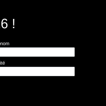
6 !
énom
ité