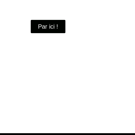
À travers ces portraits, découvrez des hommes 
industrielle
de Saint-Quentin-en-Yvelines.
Par ici !