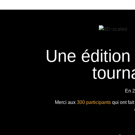
Une édition
tourna
En 2
Merci aux
300 participants
qui ont fai