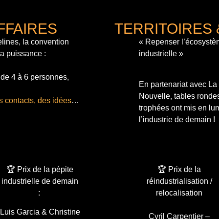
FFAIRES
TERRITOIRES 
lines, la convention
« Repenser l’écosystè
sa puissance :
industrielle »
 de 4 à 6 personnes,
En partenariat avec L
Nouvelle, tables ronde
s contacts, des idées
…
trophées ont mis en lum
l’industrie de demain !
🏆 Prix de la pépite
🏆 Prix de la
industrielle de demain
réindustrialisation /
:
relocalisation
Luis Garcia & Christine
Cyril Carpentier –