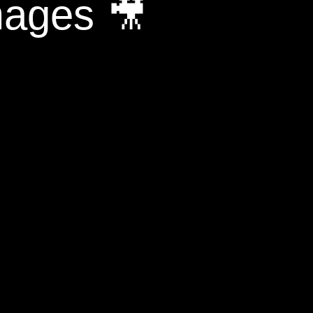
mages 🎥