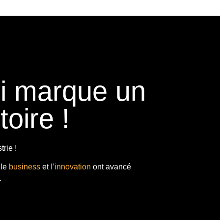
ui marque un
toire !
rie !
 le
business
et
l’innovation
ont avancé
.