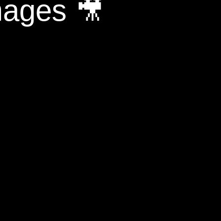
mages 🎥