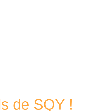
 portraits
els de SQY !