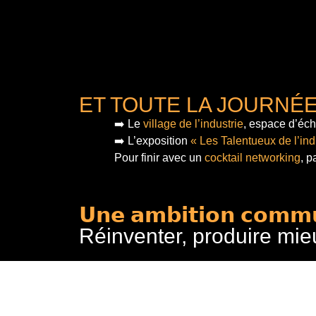
ET TOUTE LA JOURNÉ
➡️ Le
village de l’industrie
, espace d’éch
➡️ L’exposition
« Les Talentueux de l’ind
Pour finir
avec un
cocktail networking
, p
𝗨𝗻𝗲 𝗮𝗺𝗯𝗶𝘁𝗶𝗼𝗻 𝗰𝗼𝗺𝗺
Réinventer, produire mie