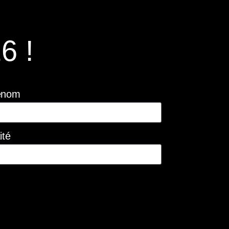
6 !
énom
ité