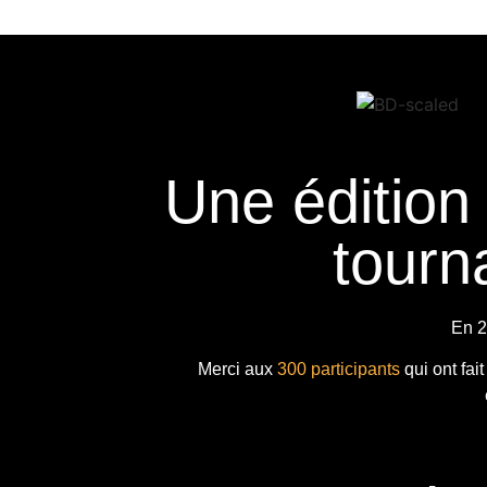
Une édition
tourna
En 2
Merci aux
300 participants
qui ont fai