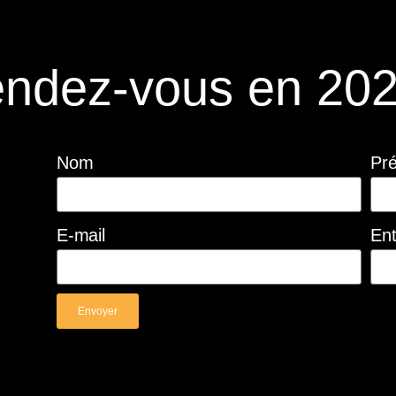
ndez-vous en 202
Nom
Pr
E-mail
Ent
Envoyer