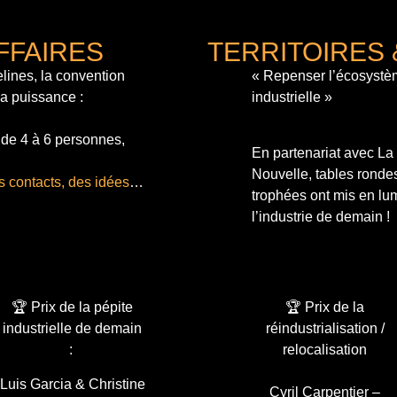
FFAIRES
TERRITOIRES 
lines, la convention
« Repenser l’écosystè
sa puissance :
industrielle »
 de 4 à 6 personnes,
En partenariat avec L
Nouvelle, tables ronde
s contacts, des idées
…
trophées ont mis en lum
l’industrie de demain !
🏆 Prix de la pépite
🏆 Prix de la
industrielle de demain
réindustrialisation /
:
relocalisation
Luis Garcia & Christine
Cyril Carpentier –