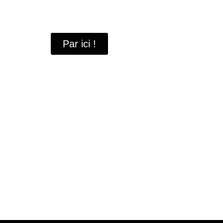
À travers ces portraits, découvrez des hommes 
industrielle
de Saint-Quentin-en-Yvelines.
Par ici !