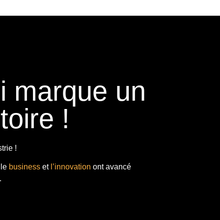
ui marque un
toire !
rie !
 le
business
et
l’innovation
ont avancé
.