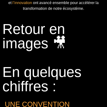
et
l’innovation
ont avancé ensemble pour accélérer la
transformation de notre écosystème.
Retour en
images 🎥
En quelques
chiffres :
UNE CONVENTION