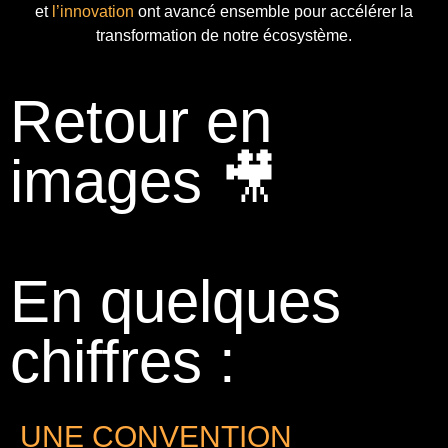
et
l’innovation
ont avancé ensemble pour accélérer la
transformation de notre écosystème.
Retour en
images 🎥
En quelques
chiffres :
UNE CONVENTION