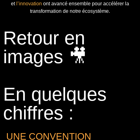
et
l’innovation
ont avancé ensemble pour accélérer la
transformation de notre écosystème.
Retour en
images 🎥
En quelques
chiffres :
UNE CONVENTION